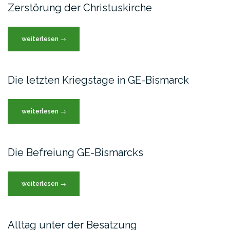
Zerstörung der Christuskirche
„Zerstörung
weiterlesen
→
der
Christuskirche“
Die letzten Kriegstage in GE-Bismarck
„Die
weiterlesen
→
letzten
Kriegstage
in
Die Befreiung GE-Bismarcks
GE-
Bismarck“
„Die
weiterlesen
→
Befreiung
GE-
Bismarcks“
Alltag unter der Besatzung