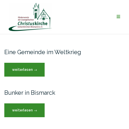
Zum
Inhalt
springen
Eine Gemeinde im Weltkrieg
„Eine
weiterlesen
→
Gemeinde
im
Weltkrieg“
Bunker in Bismarck
„Bunker
weiterlesen
→
in
Bismarck“