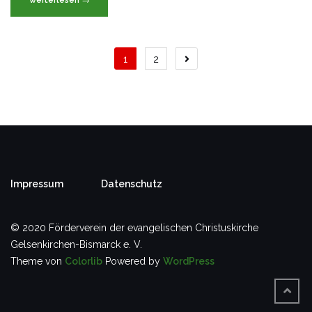
Beitragsnavigation
1
2
Impressum
Datenschutz
©️ 2020 Förderverein der evangelischen Christuskirche
Gelsenkirchen-Bismarck e. V.
Theme von
Colorlib
Powered by
WordPress