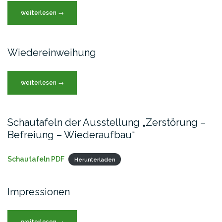
„Neue
weiterlesen
→
Kirchenfenster“
Wiedereinweihung
„Wiedereinweihung“
weiterlesen
→
Schautafeln der Ausstellung „Zerstörung –
Befreiung – Wiederaufbau“
Schautafeln PDF
Herunterladen
Impressionen
„Impressionen“
weiterlesen
→