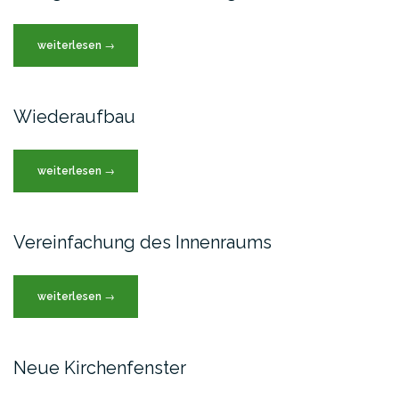
„Alltag
weiterlesen
→
unter
der
Besatzung“
Wiederaufbau
„Wiederaufbau“
weiterlesen
→
Vereinfachung des Innenraums
„Vereinfachung
weiterlesen
→
des
Innenraums“
Neue Kirchenfenster