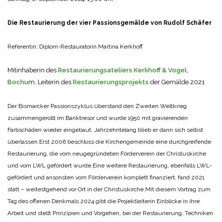
Die Restaurierung der vier Passionsgemälde von Rudolf Schäfer
Referentin: Diplom-Restauratorin Martina Kerkhoff
Mitinhaberin des
Restaurierungsateliers Kerkhoff & Vogel,
Bochu
m, Leiterin des
Restaurierungsprojekts
der Gemälde 2021
Der Bismarcker Passionszyklus überstand den Zweiten Weltkrieg
zusammengerollt im Banktresor und wurde 1950 mit gravierenden
Farbschäden wieder eingebaut. Jahrzehntelang blieb er dann sich selbst
überlassen.
Erst 2006 beschloss die Kirchengemeinde eine durchgreifende
Restaurierung, die vom neugegründeten Förderverein der Christuskirche
und vom LWL gefördert wurde.
Eine weitere Restaurierung, ebenfalls LWL-
gefördert und ansonsten vom Förderverein komplett finanziert, fand 2021
statt – weitestgehend vor Ort in der Christuskirche.
Mit diesem Vortrag zum
Tag des offenen Denkmals 2024 gibt die Projektleiterin Einblicke in ihre
Arbeit und stellt Prinzipien und Vorgehen, bei der Restaurierung, Techniken