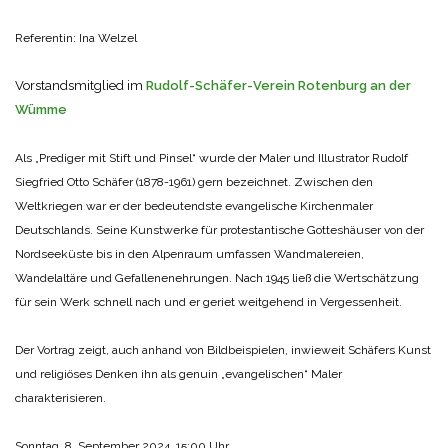
Referentin: Ina Welzel
Vorstandsmitglied im
Rudolf-Schäfer-Verein Rotenburg an der
Wümme
Als „Prediger mit Stift und Pinsel“ wurde der Maler und Illustrator Rudolf
Siegfried Otto Schäfer (1878-1961) gern bezeichnet. Zwischen den
Weltkriegen war er der bedeutendste evangelische Kirchenmaler
Deutschlands. Seine Kunstwerke für protestantische Gotteshäuser von der
Nordseeküste bis in den Alpenraum umfassen Wandmalereien,
Wandelaltäre und Gefallenenehrungen. Nach 1945 ließ die Wertschätzung
für sein Werk schnell nach und er geriet weitgehend in Vergessenheit.
Der Vortrag zeigt, auch anhand von Bildbeispielen, inwieweit Schäfers Kunst
und religiöses Denken ihn als genuin „evangelischen“ Maler
charakterisieren.
Sonntag, 8. September 2024, 15:00 Uhr