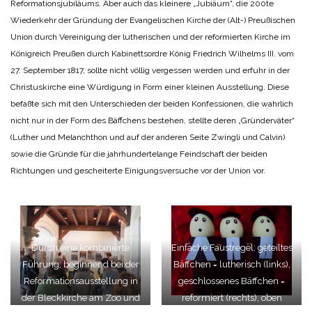
Reformationsjubiläums. Aber auch das kleinere „Jubiäum“, die 200te
Wiederkehr der Gründung der Evangelischen Kirche der (Alt-) Preußischen
Union durch Vereinigung der lutherischen und der reformierten Kirche im
Königreich Preußen durch Kabinettsordre König Friedrich Wilhelms III. vom
27. September 1817, sollte nicht völlig vergessen werden und erfuhr in der
Christuskirche eine Würdigung in Form einer kleinen Ausstellung. Diese
befaßte sich mit den Unterschieden der beiden Konfessionen, die wahrlich
nicht nur in der Form des Bäffchens bestehen, stellte deren „Gründerväter“
(Luther und Melanchthon und auf der anderen Seite Zwingli und Calvin)
sowie die Gründe für die jahrhundertelange Feindschaft der beiden
Richtungen und gescheiterte Einigungsversuche vor der Union vor.
Durch eine kombinierte
Einfache Faustregel: geteiltes
Führung, beginnend bei der
Bäffchen = lutherisch (links),
Reformationsausstellung in
geschlossenes Bäffchen =
der Bleckkirche am Zoo und
reformiert (rechts), oben